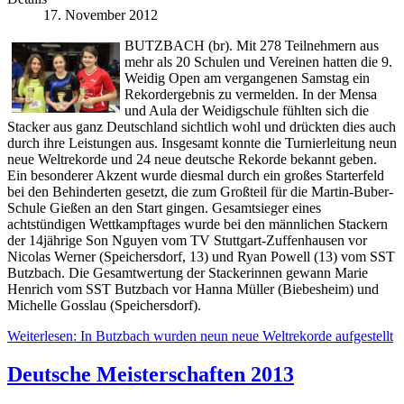
17. November 2012
BUTZBACH (br). Mit 278 Teilnehmern aus
mehr als 20 Schulen und Vereinen hatten die 9.
Weidig Open am vergangenen Samstag ein
Rekordergebnis zu vermelden. In der Mensa
und Aula der Weidigschule fühlten sich die
Stacker aus ganz Deutschland sichtlich wohl und drückten dies auch
durch ihre Leistungen aus. Insgesamt konnte die Turnierleitung neun
neue Weltrekorde und 24 neue deutsche Rekorde bekannt geben.
Ein besonderer Akzent wurde diesmal durch ein großes Starterfeld
bei den Behinderten gesetzt, die zum Großteil für die Martin-Buber-
Schule Gießen an den Start gingen. Gesamtsieger eines
achtstündigen Wettkampftages wurde bei den männlichen Stackern
der 14jährige Son Nguyen vom TV Stuttgart-Zuffenhausen vor
Nicolas Werner (Speichersdorf, 13) und Ryan Powell (13) vom SST
Butzbach. Die Gesamtwertung der Stackerinnen gewann Marie
Henrich vom SST Butzbach vor Hanna Müller (Biebesheim) und
Michelle Gosslau (Speichersdorf).
Weiterlesen: In Butzbach wurden neun neue Weltrekorde aufgestellt
Deutsche Meisterschaften 2013