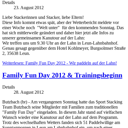
Details
23. August 2012
Liebe Stackerinnen und Stacker, liebe Eltern!
Diese Info kommt etwas spät, aber der Wetterbericht meldete vor
einer Woche noch "Welt unter" für den kommenden Sonntag. Das
hat sich mittlerweile geändert und daher hier jetzt alle Infos zu
unserer gemeinsamen Kanutour auf der Lahn:
Wir treffen uns um 9.30 Uhr an der Lahn in Leun-Lahnbahnhof.
Genau gesagt gegenüber dem Hotel Kohlmeyer, Burgsolmser Straße
2, 35638 Leun.
Weiterlesen: Family Fun Day 2012 - Wir paddeln auf der Lahn!
Family Fun Day 2012 & Trainingsbeginn
Details
28. August 2012
Butzbach (br) - Am vergangenen Sonntag hatte das Sport Stacking
Team Butzbach seine Mitglieder mit Familien zum traditionellen
"Family Fun Day" eingeladen. In diesem Jahr stand auf vielfachen
Wunsch wieder eine Kanutour auf der Lahn auf dem Programm.
Trotz des wechselhaften Wetters fanden sich 51 Paddelwillige am
Sonntagmorgen in Leun am Lahnbahnhof ein, um nach einer