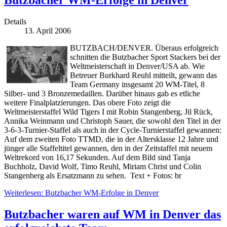
Butzbacher WM-Erfolge in Denver
Details
13. April 2006
BUTZBACH/DENVER. Überaus erfolgreich
schnitten die Butzbacher Sport Stackers bei der
Weltmeisterschaft in Denver/USA ab. Wie
Betreuer Burkhard Reuhl mitteilt, gewann das
Team Germany insgesamt 20 WM-Titel, 8
Silber- und 3 Bronzemedaillen. Darüber hinaus gab es etliche
weitere Finalplatzierungen. Das obere Foto zeigt die
Weltmeisterstaffel Wild Tigers I mit Robin Stangenberg, Jil Rück,
Annika Weinmann und Christoph Sauer, die sowohl den Titel in der
3-6-3-Turnier-Staffel als auch in der Cycle-Turnierstaffel gewannen:
Auf dem zweiten Foto TTMD, die in der Altersklasse 12 Jahre und
jünger alle Staffeltitel gewannen, den in der Zeitstaffel mit neuem
Weltrekord von 16,17 Sekunden. Auf dem Bild sind Tanja
Buchholz, David Wolf, Timo Reuhl, Miriam Christ und Colin
Stangenberg als Ersatzmann zu sehen. Text + Fotos: br
Weiterlesen: Butzbacher WM-Erfolge in Denver
Butzbacher waren auf WM in Denver das