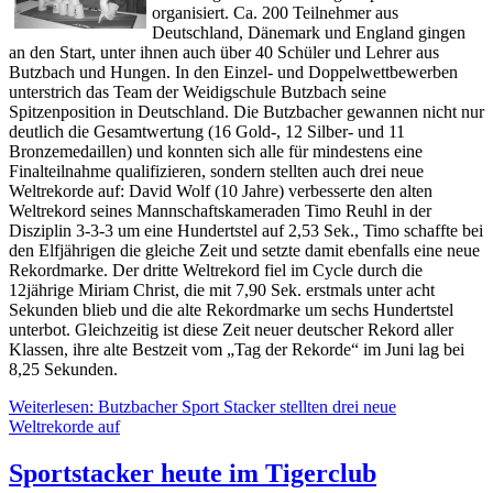
organisiert. Ca. 200 Teilnehmer aus
Deutschland, Dänemark und England gingen
an den Start, unter ihnen auch über 40 Schüler und Lehrer aus
Butzbach und Hungen. In den Einzel- und Doppelwettbewerben
unterstrich das Team der Weidigschule Butzbach seine
Spitzenposition in Deutschland. Die Butzbacher gewannen nicht nur
deutlich die Gesamtwertung (16 Gold-, 12 Silber- und 11
Bronzemedaillen) und konnten sich alle für mindestens eine
Finalteilnahme qualifizieren, sondern stellten auch drei neue
Weltrekorde auf: David Wolf (10 Jahre) verbesserte den alten
Weltrekord seines Mannschaftskameraden Timo Reuhl in der
Disziplin 3-3-3 um eine Hundertstel auf 2,53 Sek., Timo schaffte bei
den Elfjährigen die gleiche Zeit und setzte damit ebenfalls eine neue
Rekordmarke. Der dritte Weltrekord fiel im Cycle durch die
12jährige Miriam Christ, die mit 7,90 Sek. erstmals unter acht
Sekunden blieb und die alte Rekordmarke um sechs Hundertstel
unterbot. Gleichzeitig ist diese Zeit neuer deutscher Rekord aller
Klassen, ihre alte Bestzeit vom „Tag der Rekorde“ im Juni lag bei
8,25 Sekunden.
Weiterlesen: Butzbacher Sport Stacker stellten drei neue
Weltrekorde auf
Sportstacker heute im Tigerclub