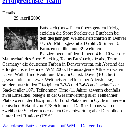
erfolgreichste Team
Details
29. April 2006
Butzbach (br) – Einen überragenden Erfolg
erzielten die Sport Stacker aus Butzbach bei
den diesjährigen Weltmeisterschaften in Denver
/ USA. Mit insgesamt 23 Gold-, 9 Silber-, 6
Bronzemedaillen und 39 weiteren
Platzierungen auf den Rängen 4 bis 10 war die
Mannschaft des Sport Stacking Teams Butzbach, die als „Team
Germany“ die deutschen Farben in Denver vertrat, mit Abstand das
erfolgreichste Team der WM 2006. Herausragende Athleten waren
David Wolf, Timo Reuhl und Miriam Christ. David (10 Jahre)
gewann nicht nur zwei Weltmeistertitel in seiner Altersklasse,
sondern war in den Disziplinen 3-3-3 und 3-6-3 auch schnellster
Stacker aller 1071 Teilnehmer. Timo (11 Jahre) gewann ebenfalls
zwei Einzeltitel, belegte in der Gesamtwertung aller Teilnehmer
Platz zwei in der Disziplin 3-6-3 und Platz drei im Cycle mit neuem
deutschen Rekord von 7,78 Sekunden. Darüber hinaus war er
zweitbester Stacker in der neuen Gesamtwertung aller Disziplinen
hinter Lexi Rindone (USA).
Weiterlesen: Butzbacher waren auf WM in Denver das