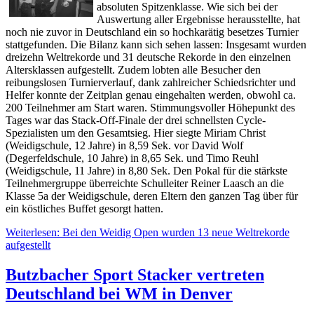
absoluten Spitzenklasse. Wie sich bei der
Auswertung aller Ergebnisse herausstellte, hat
noch nie zuvor in Deutschland ein so hochkarätig besetzes Turnier
stattgefunden. Die Bilanz kann sich sehen lassen: Insgesamt wurden
dreizehn Weltrekorde und 31 deutsche Rekorde in den einzelnen
Altersklassen aufgestellt. Zudem lobten alle Besucher den
reibungslosen Turnierverlauf, dank zahlreicher Schiedsrichter und
Helfer konnte der Zeitplan genau eingehalten werden, obwohl ca.
200 Teilnehmer am Start waren. Stimmungsvoller Höhepunkt des
Tages war das Stack-Off-Finale der drei schnellsten Cycle-
Spezialisten um den Gesamtsieg. Hier siegte Miriam Christ
(Weidigschule, 12 Jahre) in 8,59 Sek. vor David Wolf
(Degerfeldschule, 10 Jahre) in 8,65 Sek. und Timo Reuhl
(Weidigschule, 11 Jahre) in 8,80 Sek. Den Pokal für die stärkste
Teilnehmergruppe überreichte Schulleiter Reiner Laasch an die
Klasse 5a der Weidigschule, deren Eltern den ganzen Tag über für
ein köstliches Buffet gesorgt hatten.
Weiterlesen: Bei den Weidig Open wurden 13 neue Weltrekorde
aufgestellt
Butzbacher Sport Stacker vertreten
Deutschland bei WM in Denver