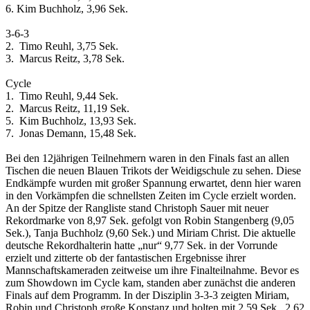
6. Kim Buchholz, 3,96 Sek.
3-6-3
2. Timo Reuhl, 3,75 Sek.
3. Marcus Reitz, 3,78 Sek.
Cycle
1. Timo Reuhl, 9,44 Sek.
2. Marcus Reitz, 11,19 Sek.
5. Kim Buchholz, 13,93 Sek.
7. Jonas Demann, 15,48 Sek.
Bei den 12jährigen Teilnehmern waren in den Finals fast an allen
Tischen die neuen Blauen Trikots der Weidigschule zu sehen. Diese
Endkämpfe wurden mit großer Spannung erwartet, denn hier waren
in den Vorkämpfen die schnellsten Zeiten im Cycle erzielt worden.
An der Spitze der Rangliste stand Christoph Sauer mit neuer
Rekordmarke von 8,97 Sek. gefolgt von Robin Stangenberg (9,05
Sek.), Tanja Buchholz (9,60 Sek.) und Miriam Christ. Die aktuelle
deutsche Rekordhalterin hatte „nur“ 9,77 Sek. in der Vorrunde
erzielt und zitterte ob der fantastischen Ergebnisse ihrer
Mannschaftskameraden zeitweise um ihre Finalteilnahme. Bevor es
zum Showdown im Cycle kam, standen aber zunächst die anderen
Finals auf dem Programm. In der Disziplin 3-3-3 zeigten Miriam,
Robin und Christoph große Konstanz und holten mit 2,59 Sek., 2,62