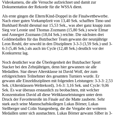
Videokamera, die alle Versuche aufzeichnet und damit zur
Dokumentation der Rekorde für die WSSA dient.
Als erste gingen die Eltern/Kind-Doppel in die Finalwettbewerbe.
Nach einer guten Vorkampfzeit von 13,40 Sek. schafften Timo und
Burkhard Reuhl diesmal nur 15,53 Sek., was aber ganz knapp zum
Sieg vor Leonie und Thomas Zozmann (15,80 Sek.) sowie Elmar
und Annegret Zozmann (18,04 Sek.) reichte. Die nächsten drei
Goldmedaillen für das Butzbacher Team gewann der neunjährige
Leon Reuhl, der sowohl in den Disziplinen 3-3-3 (3,59 Sek.) und 3-
6-3 (5,46 Sek.) als auch im Cycle (12,48 Sek.) deutlich vor der
Konkurrenz lag.
Noch deutlicher war die Überlegenheit der Butzbacher Sport
Stacker bei den Zehnjährigen, denn hier gewannen sie alle
Medaillen. Star dieser Altersklasse ist David Wolf, der zum
erfolgreichsten Teilnehmer des gesamten Turniers wurde. Er
gewann alle Einzeldisziplinen mit folgenden Leistungen: 3-3-3: 2,53
Sek. (Altersklassen-Weltrekord), 3-6-3: 3,16 Sek. und Cycle: 9,06
Sek. Es war überaus erstaunlich zu beobachten, mit welcher
Konzentration David all diese Weltklasseleistungen unter dem
Druck der Favoritenrolle im Finale auf die Matte zauberte. Sehr
stark auch seine Mannschaftskollegen Lukas Börner, Lukas
Stellberger und Colin Stangenberg, die die Vergabe der weiteren
Medaillen unter sich ausmachten. Lukas Börner gewann Silber in 3-