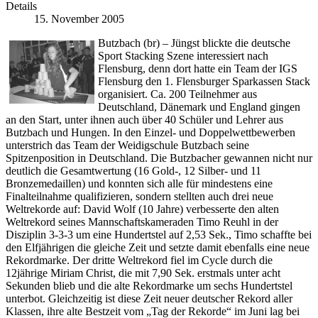
Details
15. November 2005
Butzbach (br) – Jüngst blickte die deutsche
Sport Stacking Szene interessiert nach
Flensburg, denn dort hatte ein Team der IGS
Flensburg den 1. Flensburger Sparkassen Stack
organisiert. Ca. 200 Teilnehmer aus
Deutschland, Dänemark und England gingen
an den Start, unter ihnen auch über 40 Schüler und Lehrer aus
Butzbach und Hungen. In den Einzel- und Doppelwettbewerben
unterstrich das Team der Weidigschule Butzbach seine
Spitzenposition in Deutschland. Die Butzbacher gewannen nicht nur
deutlich die Gesamtwertung (16 Gold-, 12 Silber- und 11
Bronzemedaillen) und konnten sich alle für mindestens eine
Finalteilnahme qualifizieren, sondern stellten auch drei neue
Weltrekorde auf: David Wolf (10 Jahre) verbesserte den alten
Weltrekord seines Mannschaftskameraden Timo Reuhl in der
Disziplin 3-3-3 um eine Hundertstel auf 2,53 Sek., Timo schaffte bei
den Elfjährigen die gleiche Zeit und setzte damit ebenfalls eine neue
Rekordmarke. Der dritte Weltrekord fiel im Cycle durch die
12jährige Miriam Christ, die mit 7,90 Sek. erstmals unter acht
Sekunden blieb und die alte Rekordmarke um sechs Hundertstel
unterbot. Gleichzeitig ist diese Zeit neuer deutscher Rekord aller
Klassen, ihre alte Bestzeit vom „Tag der Rekorde“ im Juni lag bei