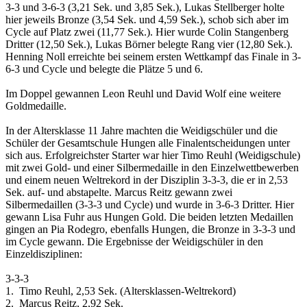
3-3 und 3-6-3 (3,21 Sek. und 3,85 Sek.), Lukas Stellberger holte
hier jeweils Bronze (3,54 Sek. und 4,59 Sek.), schob sich aber im
Cycle auf Platz zwei (11,77 Sek.). Hier wurde Colin Stangenberg
Dritter (12,50 Sek.), Lukas Börner belegte Rang vier (12,80 Sek.).
Henning Noll erreichte bei seinem ersten Wettkampf das Finale in 3-
6-3 und Cycle und belegte die Plätze 5 und 6.
Im Doppel gewannen Leon Reuhl und David Wolf eine weitere
Goldmedaille.
In der Altersklasse 11 Jahre machten die Weidigschüler und die
Schüler der Gesamtschule Hungen alle Finalentscheidungen unter
sich aus. Erfolgreichster Starter war hier Timo Reuhl (Weidigschule)
mit zwei Gold- und einer Silbermedaille in den Einzelwettbewerben
und einem neuen Weltrekord in der Disziplin 3-3-3, die er in 2,53
Sek. auf- und abstapelte. Marcus Reitz gewann zwei
Silbermedaillen (3-3-3 und Cycle) und wurde in 3-6-3 Dritter. Hier
gewann Lisa Fuhr aus Hungen Gold. Die beiden letzten Medaillen
gingen an Pia Rodegro, ebenfalls Hungen, die Bronze in 3-3-3 und
im Cycle gewann. Die Ergebnisse der Weidigschüler in den
Einzeldisziplinen:
3-3-3
1. Timo Reuhl, 2,53 Sek. (Altersklassen-Weltrekord)
2. Marcus Reitz, 2,92 Sek.