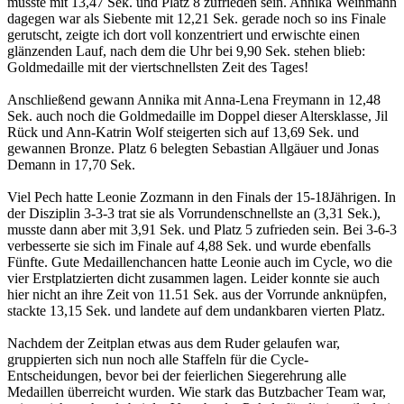
musste mit 13,47 Sek. und Platz 8 zufrieden sein. Annika Weinmann
dagegen war als Siebente mit 12,21 Sek. gerade noch so ins Finale
gerutscht, zeigte ich dort voll konzentriert und erwischte einen
glänzenden Lauf, nach dem die Uhr bei 9,90 Sek. stehen blieb:
Goldmedaille mit der viertschnellsten Zeit des Tages!
Anschließend gewann Annika mit Anna-Lena Freymann in 12,48
Sek. auch noch die Goldmedaille im Doppel dieser Altersklasse, Jil
Rück und Ann-Katrin Wolf steigerten sich auf 13,69 Sek. und
gewannen Bronze. Platz 6 belegten Sebastian Allgäuer und Jonas
Demann in 17,70 Sek.
Viel Pech hatte Leonie Zozmann in den Finals der 15-18Jährigen. In
der Disziplin 3-3-3 trat sie als Vorrundenschnellste an (3,31 Sek.),
musste dann aber mit 3,91 Sek. und Platz 5 zufrieden sein. Bei 3-6-3
verbesserte sie sich im Finale auf 4,88 Sek. und wurde ebenfalls
Fünfte. Gute Medaillenchancen hatte Leonie auch im Cycle, wo die
vier Erstplatzierten dicht zusammen lagen. Leider konnte sie auch
hier nicht an ihre Zeit von 11.51 Sek. aus der Vorrunde anknüpfen,
stackte 13,15 Sek. und landete auf dem undankbaren vierten Platz.
Nachdem der Zeitplan etwas aus dem Ruder gelaufen war,
gruppierten sich nun noch alle Staffeln für die Cycle-
Entscheidungen, bevor bei der feierlichen Siegerehrung alle
Medaillen überreicht wurden. Wie stark das Butzbacher Team war,