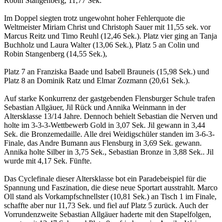
Robin Stangenberg, 11,77 Sek.
Im Doppel siegten trotz ungewohnt hoher Fehlerquote die
Weltmeister Miriam Christ und Christoph Sauer mit 11,55 sek. vor
Marcus Reitz und Timo Reuhl (12,46 Sek.). Platz vier ging an Tanja
Buchholz und Laura Walter (13,06 Sek.), Platz 5 an Colin und
Robin Stangenberg (14,55 Sek.),
Platz 7 an Franziska Baade und Isabell Brauneis (15,98 Sek.) und
Platz 8 an Dominik Ratz und Elmar Zozmann (20,61 Sek.).
Auf starke Konkurrenz der gastgebenden Flensburger Schule trafen
Sebastian Allgäuer, Jil Rück und Annika Weinmann in der
Altersklasse 13/14 Jahre. Dennoch behielt Sebastian die Nerven und
holte im 3-3-3-Wettbewerb Gold in 3,07 Sek. Jil gewann in 3,44
Sek. die Bronzemedaille. Alle drei Weidigschüler standen im 3-6-3-
Finale, das Andre Bumann aus Flensburg in 3,69 Sek. gewann.
Annika holte Silber in 3,75 Sek., Sebastian Bronze in 3,88 Sek.. Jil
wurde mit 4,17 Sek. Fünfte.
Das Cyclefinale dieser Altersklasse bot ein Paradebeispiel für die
Spannung und Faszination, die diese neue Sportart ausstrahlt. Marco
Oll stand als Vorkampfschnellster (10,81 Sek.) an Tisch 1 im Finale,
schaffte aber nur 11,73 Sek. und fiel auf Platz 5 zurück. Auch der
Vorrundenzweite Sebastian Allgäuer haderte mit den Stapelfolgen,