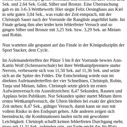
Sek. und 2,64 Sek. Gold, Silber und Bronze. Eine Überraschung
gab es im 3-6-3-Wettbewerb: Hier siegte Felix Oesinghaus aus Kiel
in sehr guten 3,04 Sek., was exakt der Zeit entsprach, mit der
Christoph Sauer nach der Vorrunde die Rangliste angeführt hatte. Im
Finale gelang ihm aber leider kein fehlerfreier Versuch und so
gingen Silber und Bronze mit 3,25 Sek. bzw. 3,29 Sek. an Miriam
und Robin.
Nun warteten alle gespannt auf das Finale in der Königsdisziplin der
Sport Stacker, dem Cycle.
Im Aufeinandertreffen der Plätze 5 bis 8 der Vorrunde bewies Ann-
Katrin Wolf (Schrenzerschule) bei ihrer Wettkampfpremiere starke
Nerven, verbesserte sich von 11,50 Sek. auf 11,36 Sek. und setzte
sich an die Spitze des Feldes. Die Entscheidung würde nun im
direkten Aufeinandertreffen der vier Schnellsten, Christoph, Robin,
Tanja und Miriam, fallen. Christoph setzte gleich im ersten
Aufwärmversuch ein Ausrufezeichen: 8,47 Sekunden, Raunen und
Applaus beim Publikum. Nur Sekunden später startet Miriam ihren
ersten Wettkampfversuch, die Uhren bleiben bei exakt der gleichen
Zeit stehen: 8,47 Sek., gültiger Versuch, damit kann sie nun mit
vollem Risiko in den Endspurt gehen. Alle anderen zeigen sich
beeindruckt, die Kombinationen laufen nicht mit gewohnter
Leichtigkeit. Christoph schafft keinen fehlerfreien Durchgang mehr,
muss mit 11,31 Sek. zufrieden sein, am Ende reicht das für Platz