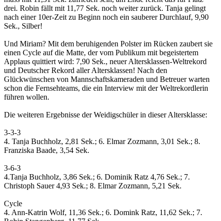
drei. Robin fällt mit 11,77 Sek. noch weiter zurück. Tanja gelingt
nach einer 10er-Zeit zu Beginn noch ein sauberer Durchlauf, 9,90
Sek., Silber!
Und Miriam? Mit dem beruhigenden Polster im Rücken zaubert sie
einen Cycle auf die Matte, der vom Publikum mit begeistertem
Applaus quittiert wird: 7,90 Sek., neuer Altersklassen-Weltrekord
und Deutscher Rekord aller Altersklassen! Nach den
Glückwünschen von Mannschaftskameraden und Betreuer warten
schon die Fernsehteams, die ein Interview mit der Weltrekordlerin
führen wollen.
Die weiteren Ergebnisse der Weidigschüler in dieser Altersklasse:
3-3-3
4. Tanja Buchholz, 2,81 Sek.; 6. Elmar Zozmann, 3,01 Sek.; 8.
Franziska Baade, 3,54 Sek.
3-6-3
4.Tanja Buchholz, 3,86 Sek.; 6. Dominik Ratz 4,76 Sek.; 7.
Christoph Sauer 4,93 Sek.; 8. Elmar Zozmann, 5,21 Sek.
Cycle
4. Ann-Katrin Wolf, 11,36 Sek.; 6. Domink Ratz, 11,62 Sek.; 7.