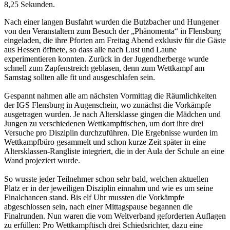
8,25 Sekunden.
Nach einer langen Busfahrt wurden die Butzbacher und Hungener
von den Veranstaltern zum Besuch der „Phänomenta“ in Flensburg
eingeladen, die ihre Pforten am Freitag Abend exklusiv für die Gäste
aus Hessen öffnete, so dass alle nach Lust und Laune
experimentieren konnten. Zurück in der Jugendherberge wurde
schnell zum Zapfenstreich geblasen, denn zum Wettkampf am
Samstag sollten alle fit und ausgeschlafen sein.
Gespannt nahmen alle am nächsten Vormittag die Räumlichkeiten
der IGS Flensburg in Augenschein, wo zunächst die Vorkämpfe
ausgetragen wurden. Je nach Altersklasse gingen die Mädchen und
Jungen zu verschiedenen Wettkampftischen, um dort ihre drei
Versuche pro Disziplin durchzuführen. Die Ergebnisse wurden im
Wettkampfbüro gesammelt und schon kurze Zeit später in eine
Altersklassen-Rangliste integriert, die in der Aula der Schule an eine
Wand projeziert wurde.
So wusste jeder Teilnehmer schon sehr bald, welchen aktuellen
Platz er in der jeweiligen Disziplin einnahm und wie es um seine
Finalchancen stand. Bis elf Uhr mussten die Vorkämpfe
abgeschlossen sein, nach einer Mittagspause begannen die
Finalrunden. Nun waren die vom Weltverband geforderten Auflagen
zu erfüllen: Pro Wettkampftisch drei Schiedsrichter, dazu eine